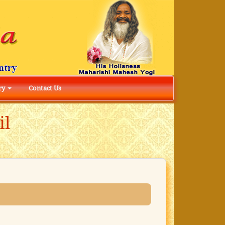
ry
Contact Us
il