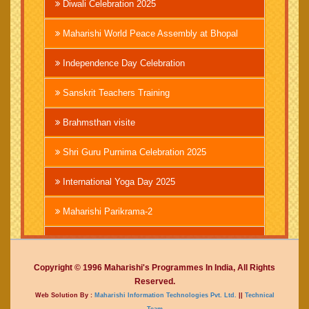
Diwali Celebration 2025
Maharishi World Peace Assembly at Bhopal
Independence Day Celebration
Sanskrit Teachers Training
Brahmsthan visite
Shri Guru Purnima Celebration 2025
International Yoga Day 2025
Maharishi Parikrama-2
Brahmachari Girish Ji
Copyright © 1996 Maharishi's Programmes In India, All Rights
Mahashivratri 2025
Reserved.
Web Solution By :
Maharishi Information Technologies Pvt. Ltd.
||
Technical
Vedic International Court
Team